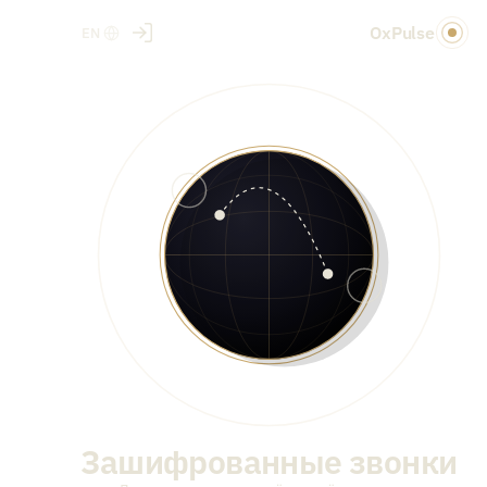
OxPulse
EN
Зашифрованные звонки