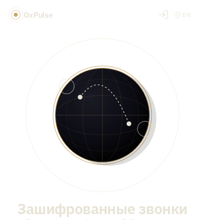
OxPulse
EN
Зашифрованные звонки