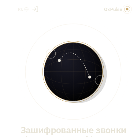
OxPulse
RU
Зашифрованные звонки