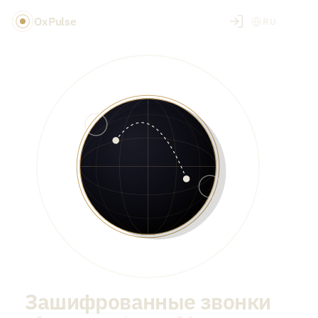
OxPulse
RU
Зашифрованные звонки