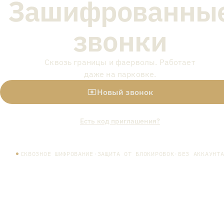
Зашифрованны
звонки
Сквозь границы и фаерволы. Работает
даже на парковке.
Новый звонок
Есть код приглашения?
СКВОЗНОЕ ШИФРОВАНИЕ
·
ЗАЩИТА ОТ БЛОКИРОВОК
·
БЕЗ АККАУНТ