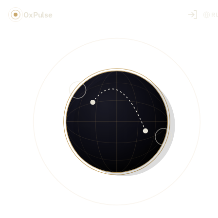
OxPulse
R