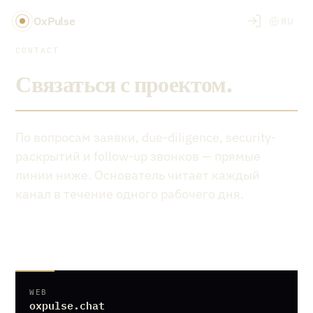
OxPulse
RU
CONTACT
Связаться с проектом.
По вопросам заявки, due-diligence, security-
раскрытий и follow-up звонков — прямые
линии ниже. Основатель читает каждый
канал в течение одного рабочего дня.
WEB
oxpulse.chat