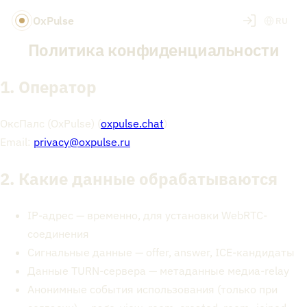
OxPulse
RU
Политика конфиденциальности
1. Оператор
ОксПалс (OxPulse) (
oxpulse.chat
)
Email:
privacy@oxpulse.ru
2. Какие данные обрабатываются
IP-адрес — временно, для установки WebRTC-
соединения
Сигнальные данные — offer, answer, ICE-кандидаты
Данные TURN-сервера — метаданные медиа-relay
Анонимные события использования (только при