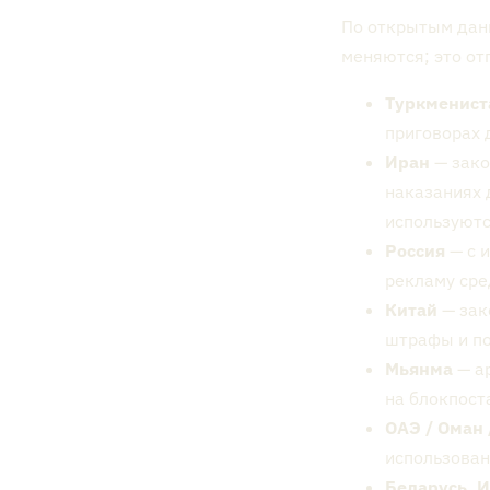
По открытым дан
меняются; это от
Туркменист
приговорах д
Иран
— зако
наказаниях 
используютс
Россия
— с 
рекламу сре
Китай
— зак
штрафы и по
Мьянма
— ар
на блокпост
ОАЭ / Оман 
использован
Беларусь, И