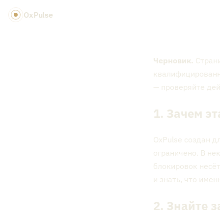
OxPulse
Черновик.
Страни
квалифицированн
— проверяйте де
1. Зачем э
OxPulse создан д
ограничено. В не
блокировок несёт
и знать, что имен
2. Знайте 