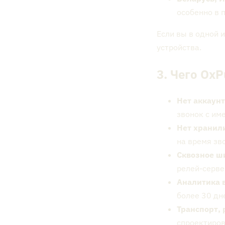
особенно в 
Если вы в одной и
устройства.
3. Чего OxP
Нет аккаунт
звонок с им
Нет хранил
на время зв
Сквозное ш
релей-серве
Аналитика 
более 30 дн
Транспорт, 
спроектиров