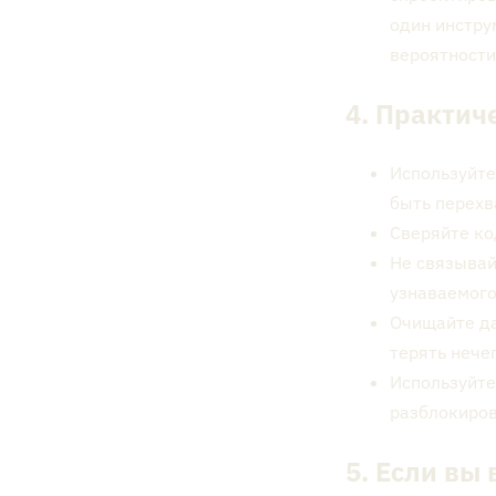
один инстру
вероятности
4. Практич
Используйте
быть перехв
Сверяйте ко
Не связывай
узнаваемого
Очищайте да
терять нечег
Используйте
разблокиров
5. Если вы