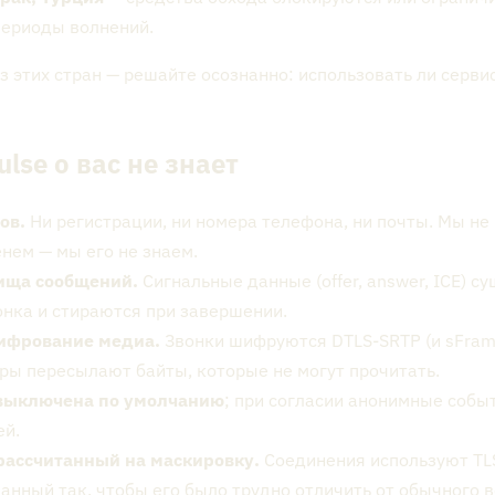
периоды волнений.
з этих стран — решайте осознанно: использовать ли сервис
ulse о вас не знает
ов.
Ни регистрации, ни номера телефона, ни почты. Мы не
енем — мы его не знаем.
ища сообщений.
Сигнальные данные (offer, answer, ICE) с
онка и стираются при завершении.
ифрование медиа.
Звонки шифруются DTLS-SRTP (и sFram
ры пересылают байты, которые не могут прочитать.
выключена по умолчанию
; при согласии анонимные собы
ей.
рассчитанный на маскировку.
Соединения используют TL
анный так, чтобы его было трудно отличить от обычного 