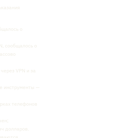
аказания
бщалось о
, сообщалось о
ассово
через VPN и за
.
е инструменты —
ерках телефонов
чен;
яч долларов.
иваются,