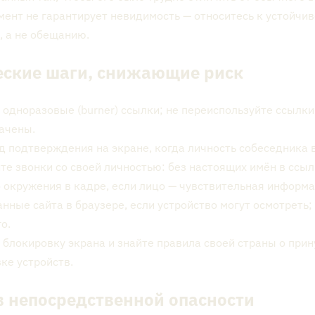
мент не гарантирует невидимость — относитесь к устойчив
, а не обещанию.
еские шаги, снижающие риск
 одноразовые (burner) ссылки; не переиспользуйте ссылки
ачены.
д подтверждения на экране, когда личность собеседника 
те звонки со своей личностью: без настоящих имён в ссыл
 окружения в кадре, если лицо — чувствительная информа
нные сайта в браузере, если устройство могут осмотреть;
о.
 блокировку экрана и знайте правила своей страны о при
ке устройств.
 в непосредственной опасности