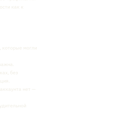
ости как к
, которые могли
важна.
ках, без
ция.
 аккаунта нет —
нудительной