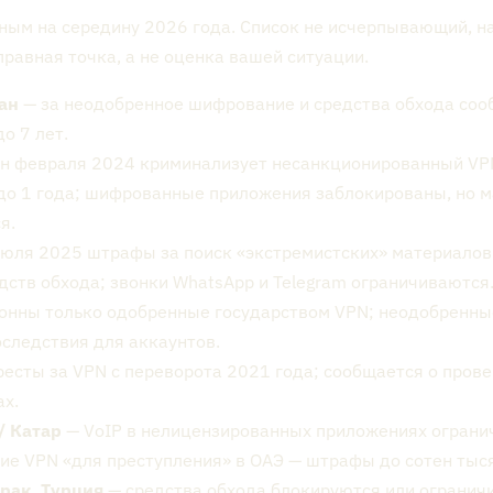
ным на середину 2026 года. Список не исчерпывающий, н
правная точка, а не оценка вашей ситуации.
ан
— за неодобренное шифрование и средства обхода соо
о 7 лет.
н февраля 2024 криминализует несанкционированный VPN
до 1 года; шифрованные приложения заблокированы, но м
я.
июля 2025 штрафы за поиск «экстремистских» материалов 
дств обхода; звонки WhatsApp и Telegram ограничиваются
онны только одобренные государством VPN; неодобренны
следствия для аккаунтов.
есты за VPN с переворота 2021 года; сообщается о пров
ах.
/ Катар
— VoIP в нелицензированных приложениях ограни
ие VPN «для преступления» в ОАЭ — штрафы до сотен тыс
рак, Турция
— средства обхода блокируются или огранич