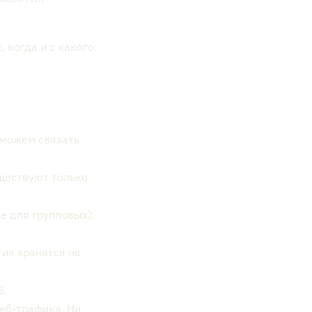
, когда и с какого
 можем связать
уществуют только
e для групповых);
тия хранятся не
S,
веб-трафика. Ни